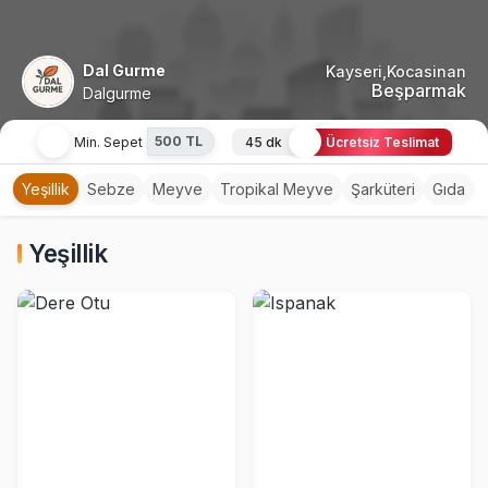
Dal Gurme
Kayseri,Kocasinan
Beşparmak
Dalgurme
500 TL
Min. Sepet
45 dk
Ücretsiz Teslimat
Yeşillik
Sebze
Meyve
Tropikal Meyve
Şarküteri
Gıda
Yeşillik