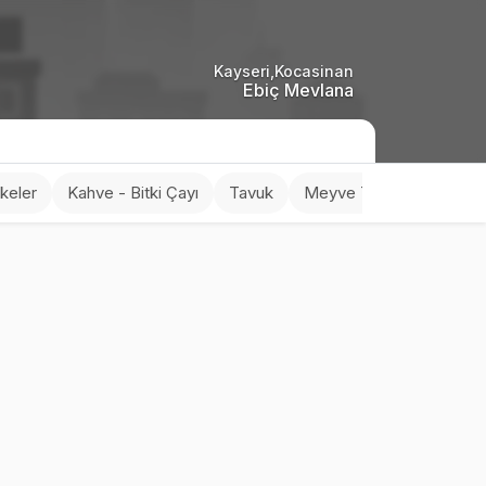
Kayseri,Kocasinan
Ebiç Mevlana
rkeler
Kahve - Bitki Çayı
Tavuk
Meyve Tabakları
Don