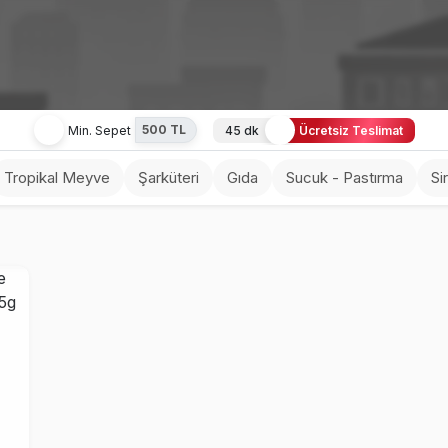
500 TL
Min. Sepet
45 dk
Ücretsiz Teslimat
Tropikal Meyve
Şarküteri
Gıda
Sucuk - Pastırma
Si