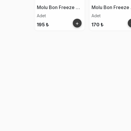
Molu Bon Freeze Dry Limon
Molu
Adet
Adet
+
195 ₺
170 ₺