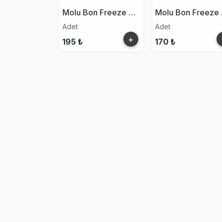
Molu Bon Freeze Dry Limon
Molu
Adet
Adet
+
195 ₺
170 ₺