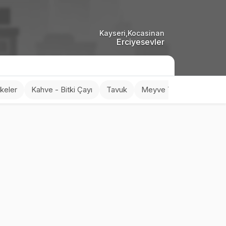
Kayseri,Kocasinan
Erciyesevler
rkeler
Kahve - Bitki Çayı
Tavuk
Meyve Tabakları
Don