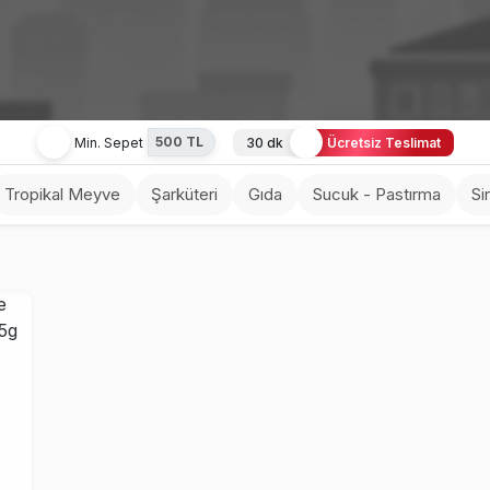
500 TL
Min. Sepet
30 dk
Ücretsiz Teslimat
Tropikal Meyve
Şarküteri
Gıda
Sucuk - Pastırma
Si