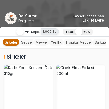
Dal Gurme
Kayseri,Kocasinan
Erkilet Dere
Dalgurme
1,000 TL
Min. Sepet
1 saat
60 ₺
Sirkeler
Sebze
Meyve
Yeşillik
Tropikal Meyve
Şarküteri
Sirkeler