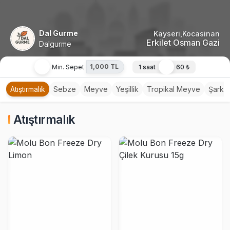
Dal Gurme
Kayseri,Kocasinan
Erkilet Osman Gazi
Dalgurme
1,000 TL
Min. Sepet
1 saat
60 ₺
Atıştırmalık
Sebze
Meyve
Yeşillik
Tropikal Meyve
Şarküt
Atıştırmalık