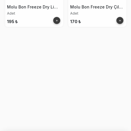
Molu Bon Freeze Dry Limon
Molu Bon Freeze Dry Çilek Kurusu 15g
Adet
Adet
+
+
195 ₺
170 ₺