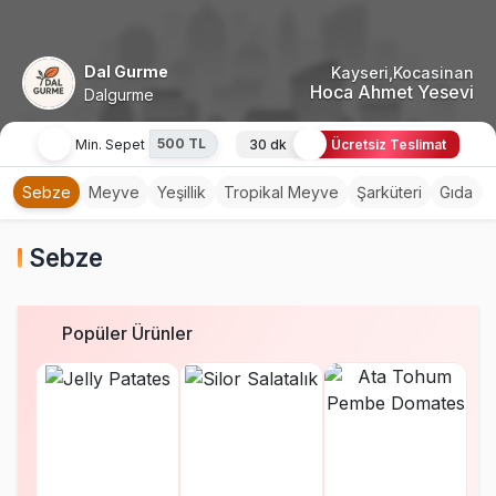
Dal Gurme
Kayseri,Kocasinan
Hoca Ahmet Yesevi
Dalgurme
500 TL
Min. Sepet
30 dk
Ücretsiz Teslimat
Sebze
Meyve
Yeşillik
Tropikal Meyve
Şarküteri
Gıda
Sebze
Popüler Ürünler