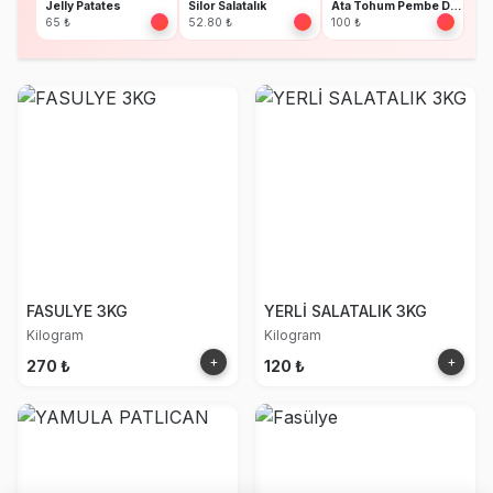
Jelly Patates
Silor Salatalık
Ata Tohum Pembe Domates
65 ₺
52.80 ₺
100 ₺
FASULYE 3KG
YERLİ SALATALIK 3KG
Kilogram
Kilogram
+
+
270 ₺
120 ₺