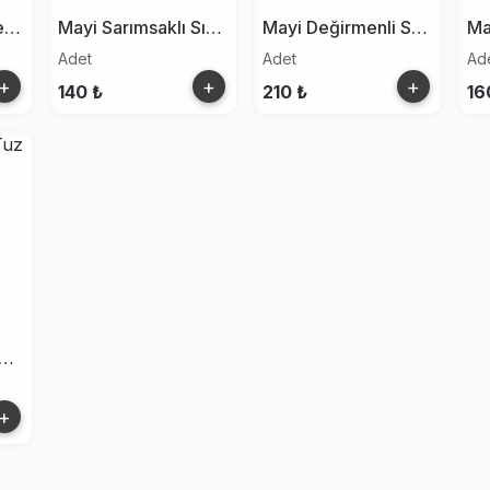
Mayi Sıvı Tuz Sprey 150ml
Mayi Sarımsaklı Sıvı Tuz 150 Ml
Mayi Değirmenli Salamura Tuz 110g
Adet
Adet
Ad
+
+
+
140 ₺
210 ₺
16
yi Salamura Tuz 2000g
+