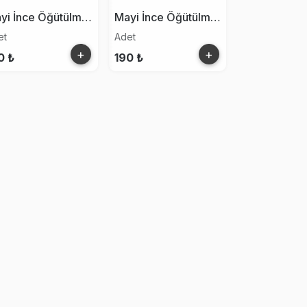
Mayi İnce Öğütülmüş Tuzluklu Tuz 250g
Mayi İnce Öğütülmüş Tuz 600g
et
Adet
+
+
0 ₺
190 ₺