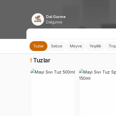
Dal Gurme
Dalgurme
Tuzlar
Sebze
Meyve
Yeşillik
Tro
Tuzlar