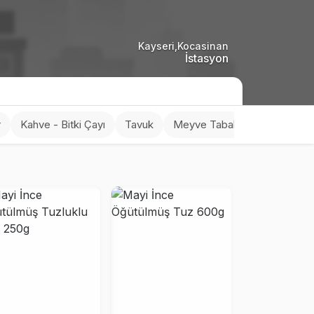
Kayseri,Kocasinan
İstasyon
r
Kahve - Bitki Çayı
Tavuk
Meyve Tabakları
Dondur