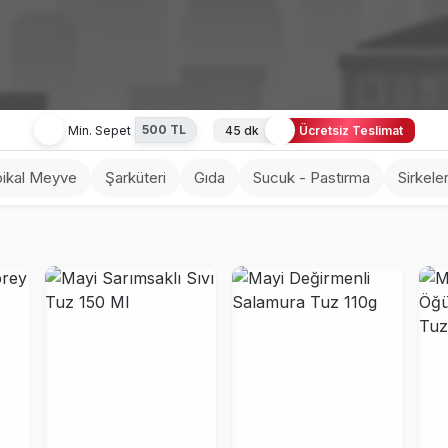
500 TL
Min. Sepet
45 dk
Ücretsiz Teslimat
pikal Meyve
Şarküteri
Gıda
Sucuk - Pastırma
Sirkele