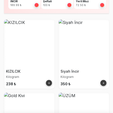
İNCİR
Şeftali
Yerli Muz
189.99 ₺
100 ₺
72.50 ₺
KIZILCIK
Siyah İncir
Kilogram
Kilogram
+
+
238 ₺
350 ₺