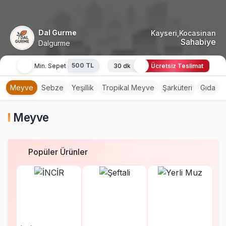
Dal Gurme
Kayseri,Kocasinan
Sahabiye
Dalgurme
500 TL
Min. Sepet
30 dk
Ücretsiz Teslimat
Meyve
Sebze
Yeşillik
Tropikal Meyve
Şarküteri
Gıda
Meyve
Popüler Ürünler