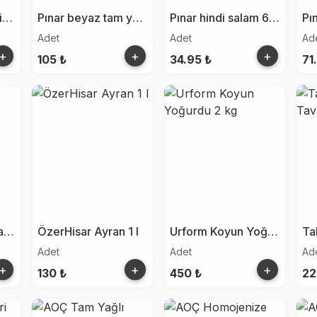
Pınar süzme peynir 250g
Pınar beyaz tam yağlı taze peynir 180g
Pınar hindi salam 60g
Adet
Adet
Ad
+
+
+
105 ₺
34.95 ₺
71
Susurluk Ayran (cam şişe) 1 l
ÖzerHisar Ayran 1 l
Urform Koyun Yoğurdu 2 kg
Adet
Adet
Ad
+
+
+
130 ₺
450 ₺
22