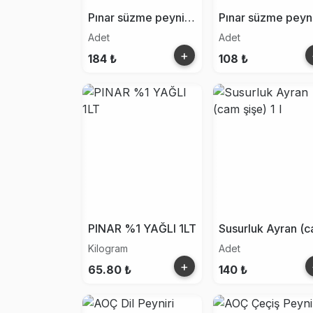
Pınar süzme peynir 500g
Adet
Adet
+
184 ₺
108 ₺
PINAR %1 YAĞLI 1LT
Kilogram
Adet
+
65.80 ₺
140 ₺