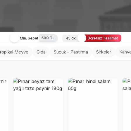
500 TL
Min. Sepet
45 dk
Ücretsiz Teslimat
ropikal Meyve
Gıda
Sucuk - Pastırma
Sirkeler
Kahve