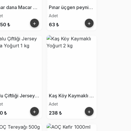
Pınar dana Macar salam 50g
Pınar üçgen peynir 100g
et
Adet
+
+
.50 ₺
63 ₺
Talu Çiftliği Jersey Tava Yoğurt 1 kg
Kaş Köy Kaymaklı Yoğurt 2 kg
et
Adet
+
+
0 ₺
238 ₺