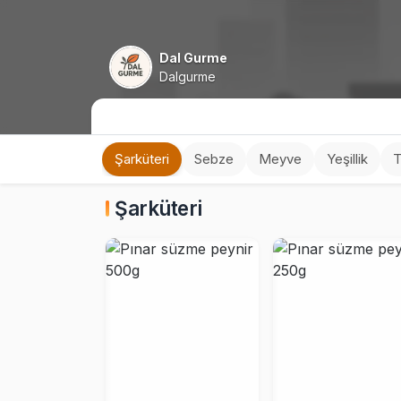
Dal Gurme
Dalgurme
Şarküteri
Sebze
Meyve
Yeşillik
T
Şarküteri