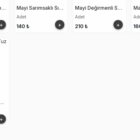
Mayi Sıvı Tuz Sprey 150ml
Mayi Sarımsaklı Sıvı Tuz 150 Ml
Mayi Değirmenli Salamura Tuz 110g
Adet
Adet
Ad
+
+
+
140 ₺
210 ₺
16
yi Salamura Tuz 2000g
+