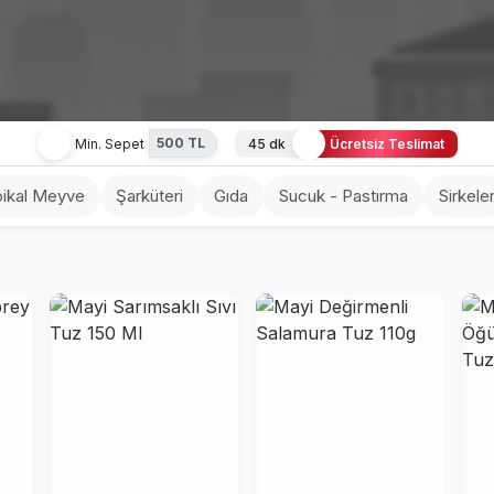
500 TL
Min. Sepet
45 dk
Ücretsiz Teslimat
pikal Meyve
Şarküteri
Gıda
Sucuk - Pastırma
Sirkele