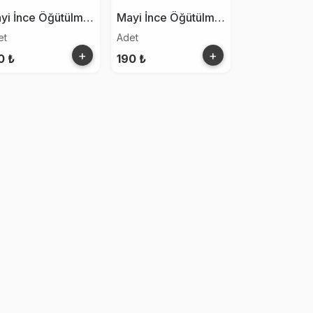
Mayi İnce Öğütülmüş Tuzluklu Tuz 250g
Mayi İnce Öğütülmüş Tuz 600g
et
Adet
+
+
0 ₺
190 ₺