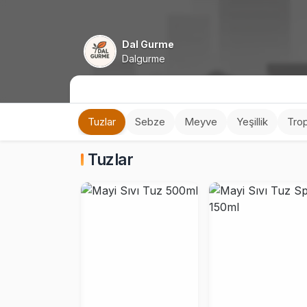
Dal Gurme
Dalgurme
Tuzlar
Sebze
Meyve
Yeşillik
Tro
Tuzlar