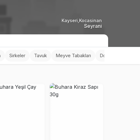
Kayseri,Kocasinan
Seyrani
a
Sirkeler
Tavuk
Meyve Tabakları
Dondurma
Tuzl