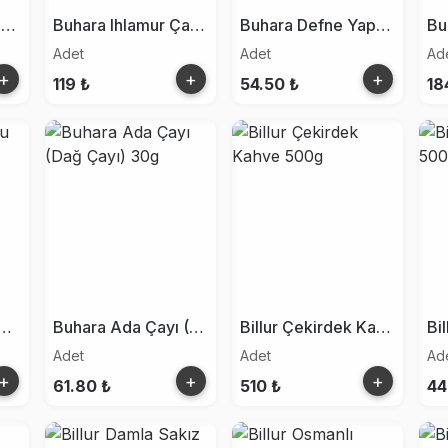
Muşkara Türk Kahvesi 100g
Buhara Ihlamur Çayı 30g
Buhara Defne Yaprağı 30g
Adet
Adet
Ad
+
+
+
119 ₺
54.50 ₺
18
ra Kuşburnu Çayı 30g
Buhara Ada Çayı (Dağ Çayı) 30g
Billur Çekirdek Kahve 500g
Adet
Adet
Ad
+
+
+
61.80 ₺
510 ₺
44