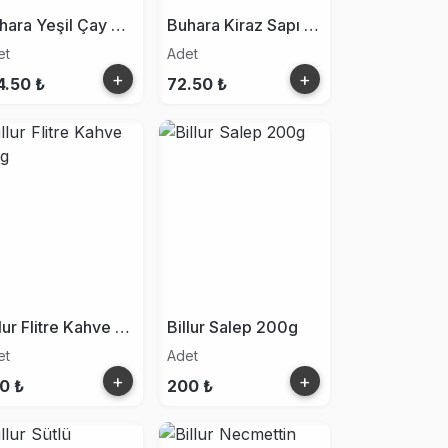
Buhara Yeşil Çay 30g
Buhara Kiraz Sapı 30g
et
Adet
+
+
4.50 ₺
72.50 ₺
Billur Flitre Kahve 500g
Billur Salep 200g
et
Adet
+
+
0 ₺
200 ₺