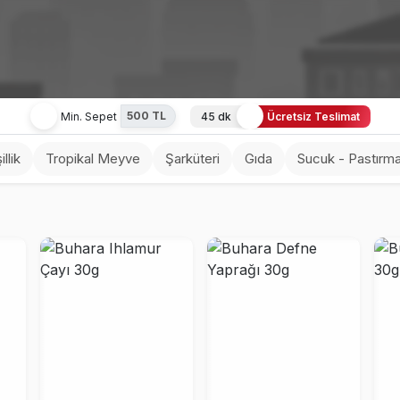
500 TL
Min. Sepet
45 dk
Ücretsiz Teslimat
llik
Tropikal Meyve
Şarküteri
Gıda
Sucuk - Pastırm