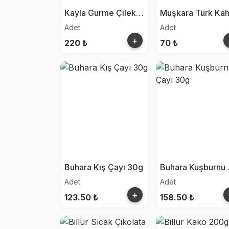
Kayla Gurme Çilek Çayı 250g
Adet
Adet
+
220 ₺
70 ₺
Buhara Kış Çayı 30g
Buha
Adet
Adet
+
123.50 ₺
158.50 ₺