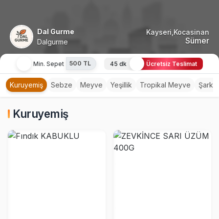
Dal Gurme
Kayseri,Kocasinan
Sümer
Dalgurme
500 TL
Min. Sepet
45 dk
Ücretsiz Teslimat
Kuruyemiş
Sebze
Meyve
Yeşillik
Tropikal Meyve
Şarküt
Kuruyemiş