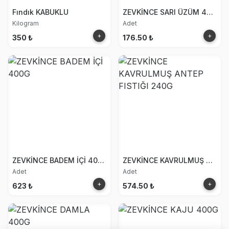
Fındık KABUKLU
ZEVKİNCE SARI ÜZÜM 400G
Kilogram
Adet
+
+
350 ₺
176.50 ₺
ZEVKİNCE BADEM İÇİ 400G
ZEVKİNCE KAVRULMUŞ ANTEP FISTIĞI 240G
Adet
Adet
+
+
623 ₺
574.50 ₺