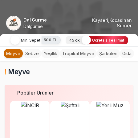
Dal Gurme
Kayseri,Kocasinan
Sümer
Dalgurme
500 TL
Min. Sepet
45 dk
Ücretsiz Teslimat
Meyve
Sebze
Yeşillik
Tropikal Meyve
Şarküteri
Gıda
Meyve
Popüler Ürünler