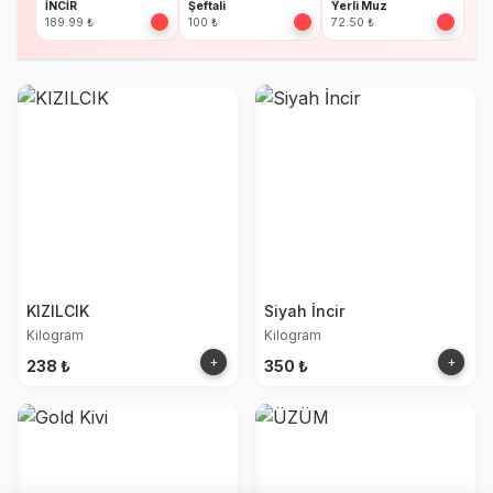
İNCİR
Şeftali
Yerli Muz
189.99 ₺
100 ₺
72.50 ₺
KIZILCIK
Siyah İncir
Kilogram
Kilogram
+
+
238 ₺
350 ₺