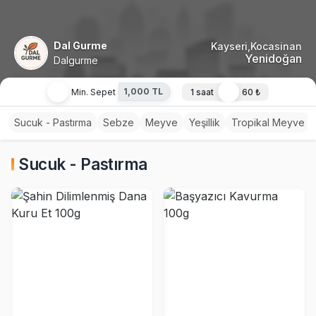
Dal Gurme
Kayseri,Kocasinan
Yenidoğan
Dalgurme
1,000 TL
Min. Sepet
1 saat
60 ₺
Sucuk - Pastırma
Sebze
Meyve
Yeşillik
Tropikal Meyve
Sucuk - Pastırma