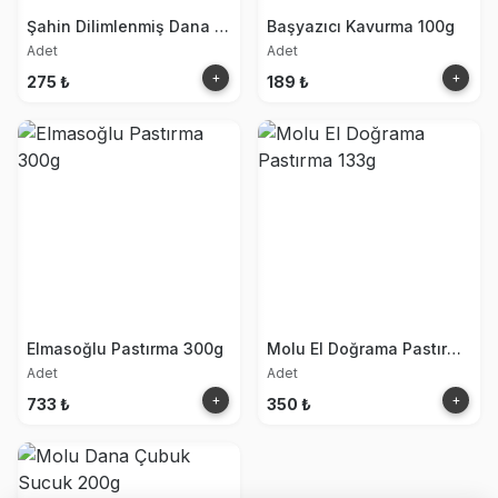
Şahin Dilimlenmiş Dana Kuru Et 100g
Başyazıcı Kavurma 100g
Adet
Adet
+
+
275 ₺
189 ₺
Elmasoğlu Pastırma 300g
Molu El Doğrama Pastırma 133g
Adet
Adet
+
+
733 ₺
350 ₺