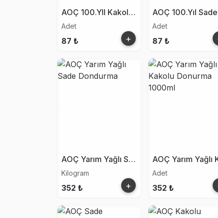
AOÇ 100.Yll Kakolu Dondurma
Adet
Adet
+
87 ₺
87 ₺
AOÇ Yarım Yağlı Sade Dondurma
Kilogram
Adet
+
352 ₺
352 ₺