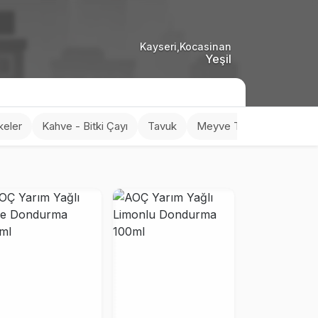
Kayseri,Kocasinan
Yeşil
keler
Kahve - Bitki Çayı
Tavuk
Meyve Tabakları
Tuzl