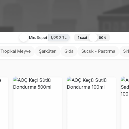
1,000 TL
Min. Sepet
1 saat
60 ₺
Tropikal Meyve
Şarküteri
Gıda
Sucuk - Pastırma
Sir