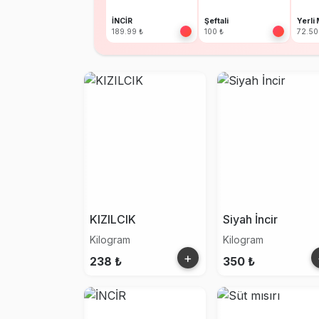
İNCİR
Şeftali
Yerli
189.99 ₺
100 ₺
72.50
KIZILCIK
Siyah İncir
Kilogram
Kilogram
+
238 ₺
350 ₺