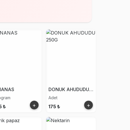
NANAS
DONUK AHUDUDU 250G
logram
Adet
+
+
5 ₺
175 ₺