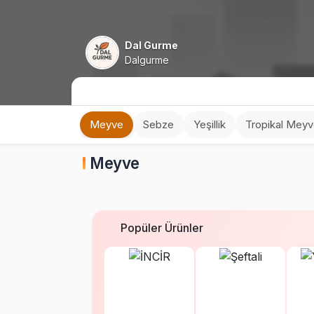
Dal Gurme
Dalgurme
Meyve
Sebze
Yeşillik
Tropikal Mey
Meyve
Popüler Ürünler