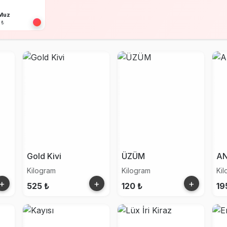
 Muz
 ₺
Gold Kivi
ÜZÜM
A
Kilogram
Kilogram
Ki
+
+
+
525 ₺
120 ₺
19