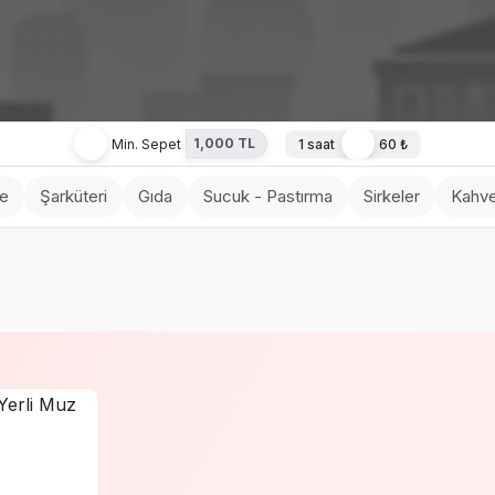
1,000 TL
Min. Sepet
1 saat
60 ₺
ve
Şarküteri
Gıda
Sucuk - Pastırma
Sirkeler
Kahve