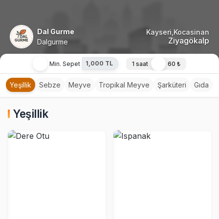
Dal Gurme
Kayseri,Kocasinan
Ziyagökalp
Dalgurme
1,000 TL
Min. Sepet
1 saat
60 ₺
Yeşillik
Sebze
Meyve
Tropikal Meyve
Şarküteri
Gıda
Yeşillik