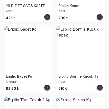
YILDIZ ET SİVAS KÖFTE
Erpiliç Kanat
Adet
Adet
+
+
425 ₺
299 ₺
Erpiliç Baget Kg
Erpiliç Bonfile Küçük Tabak
Kilogram
Adet
+
+
92.50 ₺
210 ₺