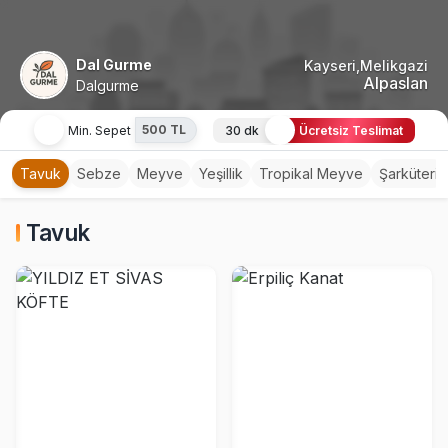
Dal Gurme
Kayseri,Melikgazi
Alpaslan
Dalgurme
500 TL
Min. Sepet
30 dk
Ücretsiz Teslimat
Tavuk
Sebze
Meyve
Yeşillik
Tropikal Meyve
Şarküteri
Tavuk