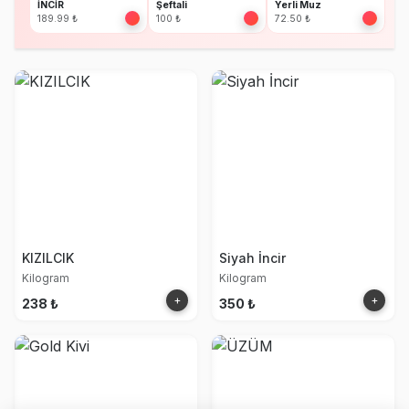
İNCİR
Şeftali
Yerli Muz
189.99 ₺
100 ₺
72.50 ₺
KIZILCIK
Siyah İncir
Kilogram
Kilogram
+
+
238 ₺
350 ₺