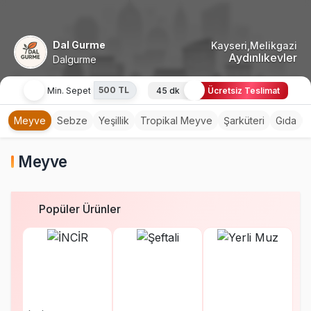
Dal Gurme
Kayseri,Melikgazi
Aydınlıkevler
Dalgurme
500 TL
Min. Sepet
45 dk
Ücretsiz Teslimat
Meyve
Sebze
Yeşillik
Tropikal Meyve
Şarküteri
Gıda
Meyve
Popüler Ürünler