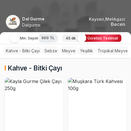
Dal Gurme
Kayseri,Melikgazi
Becen
Dalgurme
500 TL
Min. Sepet
45 dk
Ücretsiz Teslimat
Kahve - Bitki Çayı
Sebze
Meyve
Yeşillik
Tropikal Meyve
Kahve - Bitki Çayı