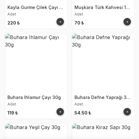
Kayla Gurme Çilek Çayı 250g
Muşkara Türk Kahvesi 100g
Adet
Adet
+
+
220 ₺
70 ₺
Buhara Ihlamur Çayı 30g
Buhara Defne Yaprağı 30g
Adet
Adet
+
+
119 ₺
54.50 ₺