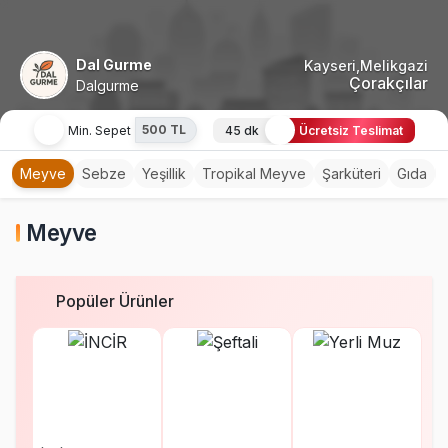
Dal Gurme
Kayseri,Melikgazi
Çorakçılar
Dalgurme
500 TL
Min. Sepet
45 dk
Ücretsiz Teslimat
Meyve
Sebze
Yeşillik
Tropikal Meyve
Şarküteri
Gıda
Meyve
Popüler Ürünler