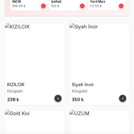
İNCİR
Şeftali
Yerli Muz
189.99 ₺
100 ₺
72.50 ₺
KIZILCIK
Siyah İncir
Kilogram
Kilogram
+
+
238 ₺
350 ₺