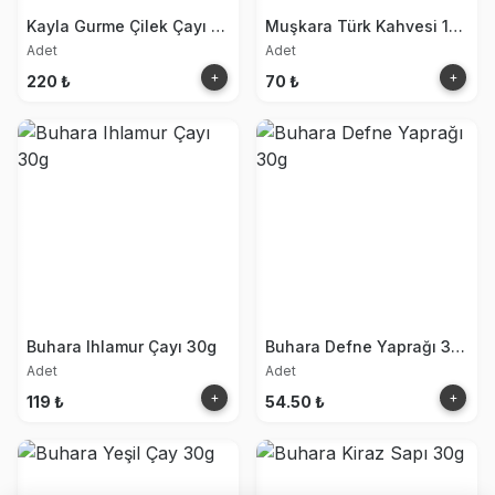
Kayla Gurme Çilek Çayı 250g
Muşkara Türk Kahvesi 100g
Adet
Adet
+
+
220 ₺
70 ₺
Buhara Ihlamur Çayı 30g
Buhara Defne Yaprağı 30g
Adet
Adet
+
+
119 ₺
54.50 ₺