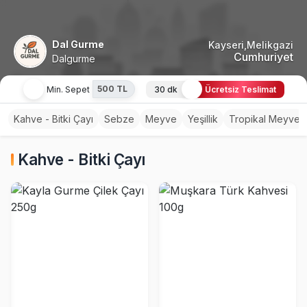
Dal Gurme
Kayseri,Melikgazi
Cumhuriyet
Dalgurme
500 TL
Min. Sepet
30 dk
Ücretsiz Teslimat
Kahve - Bitki Çayı
Sebze
Meyve
Yeşillik
Tropikal Meyve
Kahve - Bitki Çayı