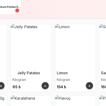
Ata Tohum Pembe Domates
Jelly Patates
Limon
Sa
Kilogram
Kilogram
Ki
+
+
+
65 ₺
154 ₺
16