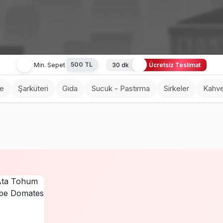
500 TL
Min. Sepet
30 dk
Ücretsiz Teslimat
ve
Şarküteri
Gıda
Sucuk - Pastırma
Sirkeler
Kahve