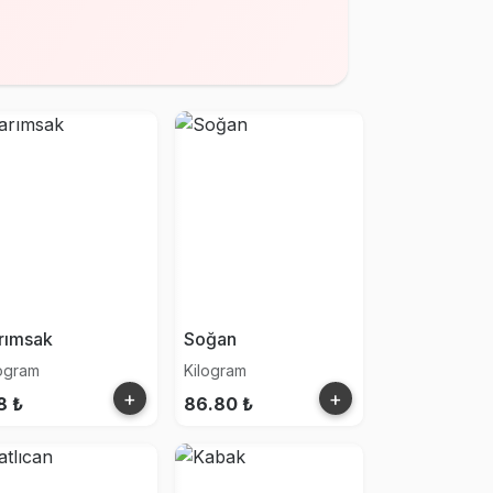
rımsak
Soğan
logram
Kilogram
+
+
8 ₺
86.80 ₺