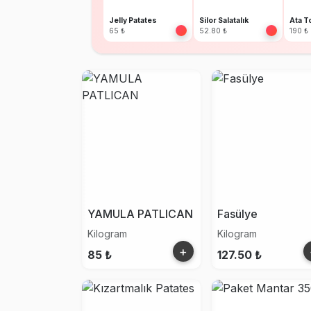
Jelly Patates
Silor Salatalık
65 ₺
52.80 ₺
190 ₺
YAMULA PATLICAN
Fasülye
Kilogram
Kilogram
+
85 ₺
127.50 ₺