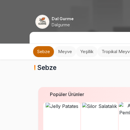
Dal Gurme
Dalgurme
Sebze
Meyve
Yeşillik
Tropikal Mey
Sebze
Popüler Ürünler