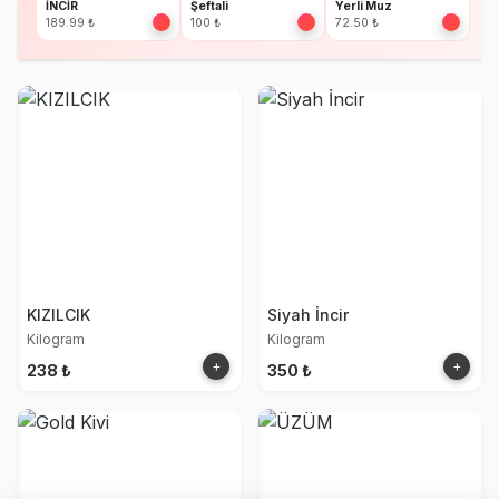
İNCİR
Şeftali
Yerli Muz
189.99 ₺
100 ₺
72.50 ₺
KIZILCIK
Siyah İncir
Kilogram
Kilogram
+
+
238 ₺
350 ₺