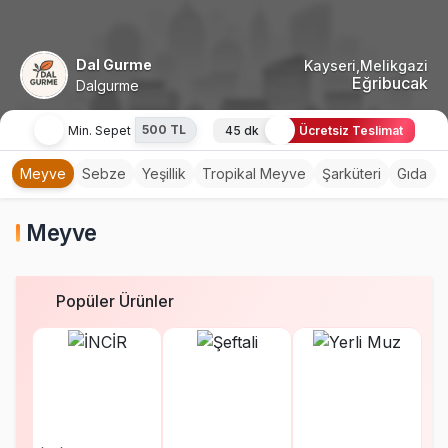
Dal Gurme
Kayseri,Melikgazi
Eğribucak
Dalgurme
500 TL
Min. Sepet
45 dk
Ücretsiz Teslimat
Meyve
Sebze
Yeşillik
Tropikal Meyve
Şarküteri
Gıda
Meyve
Popüler Ürünler