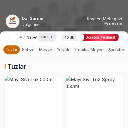
Dal Gurme
Kayseri,Melikgazi
Erenköy
Dalgurme
500 TL
Min. Sepet
45 dk
Ücretsiz Teslimat
Tuzlar
Sebze
Meyve
Yeşillik
Tropikal Meyve
Şarküteri
Tuzlar