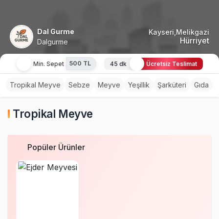
Dal Gurme
Kayseri,Melikgazi
Hürriyet
Dalgurme
500 TL
Min. Sepet
45 dk
Ücretsiz Teslimat
Tropikal Meyve
Sebze
Meyve
Yeşillik
Şarküteri
Gıda
Tropikal Meyve
Popüler Ürünler