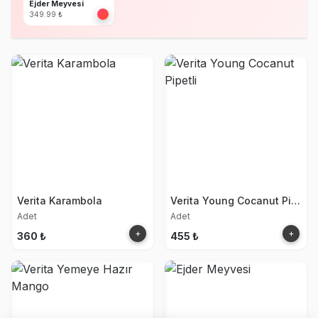
Ejder Meyvesi
349.99 ₺
Verita Karambola
Verita Young Cocanut Pipetli
Adet
Adet
+
+
360 ₺
455 ₺