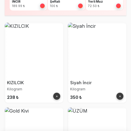
İNCİR
Şeftali
Yerli Muz
189.99 ₺
100 ₺
72.50 ₺
KIZILCIK
Siyah İncir
Kilogram
Kilogram
+
+
238 ₺
350 ₺