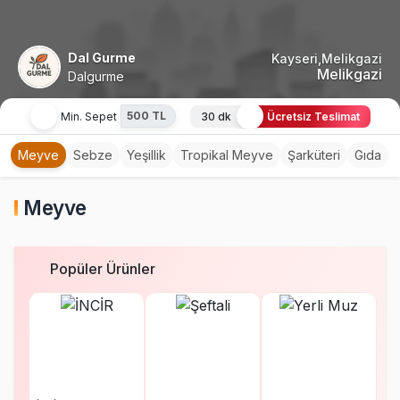
Dal Gurme
Kayseri,Melikgazi
Melikgazi
Dalgurme
500 TL
Min. Sepet
30 dk
Ücretsiz Teslimat
Meyve
Sebze
Yeşillik
Tropikal Meyve
Şarküteri
Gıda
Meyve
Popüler Ürünler