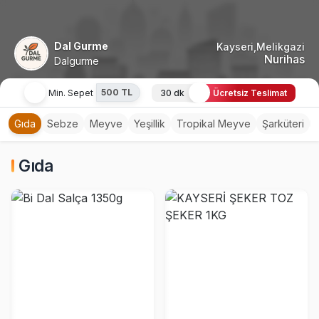
Dal Gurme
Kayseri,Melikgazi
Nurihas
Dalgurme
500 TL
Min. Sepet
30 dk
Ücretsiz Teslimat
Gıda
Sebze
Meyve
Yeşillik
Tropikal Meyve
Şarküteri
Gıda