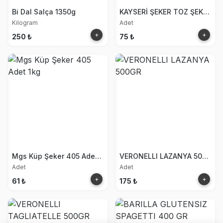
Bi Dal Salça 1350g
KAYSERİ ŞEKER TOZ ŞEKER 1KG
Kilogram
Adet
+
+
250 ₺
75 ₺
Mgs Küp Şeker 405 Adet 1kg
VERONELLI LAZANYA 500GR
Adet
Adet
+
+
61 ₺
175 ₺