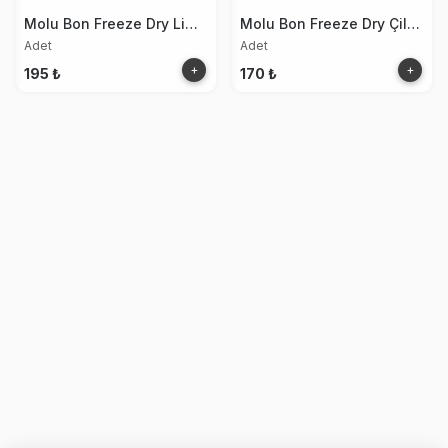
Molu Bon Freeze Dry Limon
Molu Bon Freeze Dry Çilek Kurusu 15g
Adet
Adet
+
+
195 ₺
170 ₺