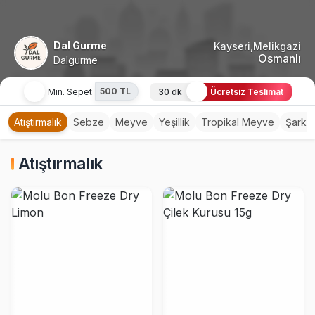
Dal Gurme
Kayseri,Melikgazi
Osmanlı
Dalgurme
500 TL
Min. Sepet
30 dk
Ücretsiz Teslimat
Atıştırmalık
Sebze
Meyve
Yeşillik
Tropikal Meyve
Şarküt
Atıştırmalık