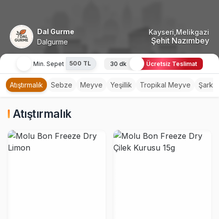
Dal Gurme
Kayseri,Melikgazi
Şehit Nazımbey
Dalgurme
500 TL
Min. Sepet
30 dk
Ücretsiz Teslimat
Atıştırmalık
Sebze
Meyve
Yeşillik
Tropikal Meyve
Şarküt
Atıştırmalık