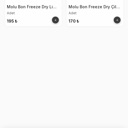
Molu Bon Freeze Dry Limon
Molu Bon Freeze Dry Çilek Kurusu 15g
Adet
Adet
+
+
195 ₺
170 ₺